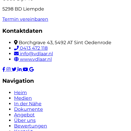
5298 BD Liempde
Termin vereinbaren
Kontaktdaten
Borchgrave 43, 5492 AT Sint Oedenrode
0413 472 118
info@vdlaar.nl
www.vdlaar.nl
Navigation
Heim
Medien
In der Nähe
Dokumente
Angebot
Über uns
Bewertungen