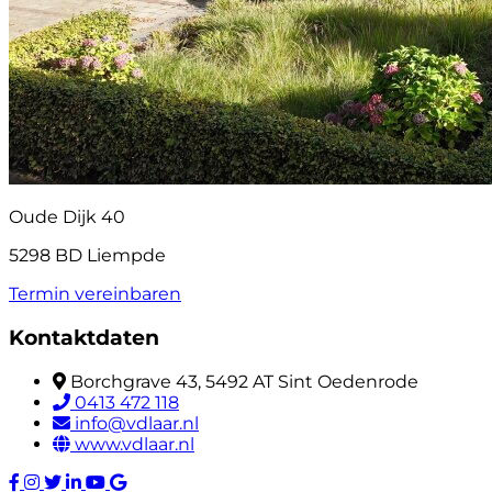
Oude Dijk 40
5298 BD Liempde
Termin vereinbaren
Kontaktdaten
Borchgrave 43, 5492 AT Sint Oedenrode
0413 472 118
info@vdlaar.nl
www.vdlaar.nl