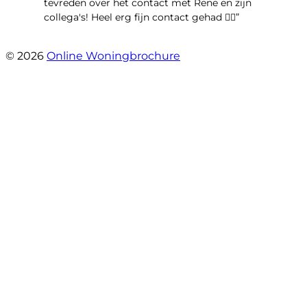
tevreden over het contact met Rene en zijn
collega's! Heel erg fijn contact gehad 👍🏻”
- Maya van Maarschalkerweerd
© 2026
Online Woningbrochure